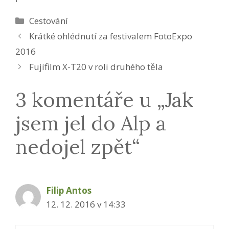
Rubriky
Cestování
Krátké ohlédnutí za festivalem FotoExpo
2016
Fujifilm X-T20 v roli druhého těla
3 komentáře u „Jak
jsem jel do Alp a
nedojel zpět“
Filip Antos
12. 12. 2016 v 14:33