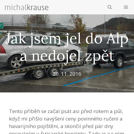
Přeskočit
ME
na
obsah
Jak jsem jel do Alp
a nedojel zpět
20. 11. 2016
Tento příběh se začal psát asi před rokem a půl,
když mi přišlo navýšení ceny povinného ručení a
havarijního pojištění, a skončil před pár dny
nocováním u švýcarské benzínky. Tady je a s ním