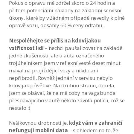
Pokus o opravu mě zdržel skoro o 24 hodin a
přitom potenciální náklady na základní servisní
úkony, které by v žádném případě nevedly k plné
opravě vozu, dosáhly 60 % ceny odtahu.
Nespoléhejte se příliš na kdovíjakou
vstřícnost lidí
– nechci paušalizovat na základě
jedné zkušenosti, ale u auta označeného
trojúhelníkem jsem v reflexní vestě deset minut
mával na projíždějící vozy a nikdo ani
nepřibrzdil. Rovněž jednání v servisu nebylo
kdovíjak přívětivé. Na druhou stranu, docela
jsem se obával, že na mě coby na vagabunda
přespávajícího v autě někdo zavolá policii, což se
nestalo :)
Nešikovnou drobností je,
když vám v zahraničí
nefunguji mobilní data
– s ohledem na to, že