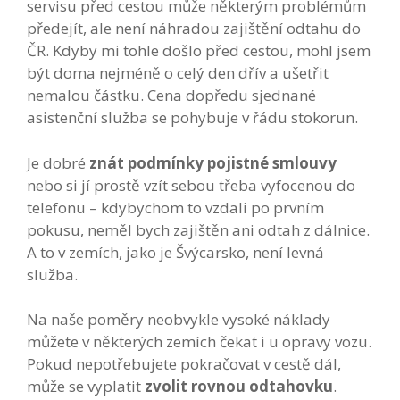
servisu před cestou může některým problémům
předejít, ale není náhradou zajištění odtahu do
ČR. Kdyby mi tohle došlo před cestou, mohl jsem
být doma nejméně o celý den dřív a ušetřit
nemalou částku. Cena dopředu sjednané
asistenční služba se pohybuje v řádu stokorun.
Je dobré
znát podmínky pojistné smlouvy
nebo si jí prostě vzít sebou třeba vyfocenou do
telefonu – kdybychom to vzdali po prvním
pokusu, neměl bych zajištěn ani odtah z dálnice.
A to v zemích, jako je Švýcarsko, není levná
služba.
Na naše poměry neobvykle vysoké náklady
můžete v některých zemích čekat i u opravy vozu.
Pokud nepotřebujete pokračovat v cestě dál,
může se vyplatit
zvolit rovnou odtahovku
.