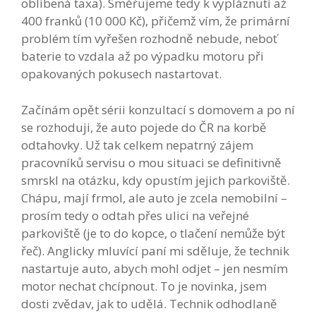
oblíbená taxa). Směřujeme tedy k vypláznutí až
400 franků (10 000 Kč), přičemž vím, že primární
problém tím vyřešen rozhodně nebude, neboť
baterie to vzdala až po výpadku motoru při
opakovaných pokusech nastartovat.
Začínám opět sérii konzultací s domovem a po ní
se rozhoduji, že auto pojede do ČR na korbě
odtahovky. Už tak celkem nepatrný zájem
pracovníků servisu o mou situaci se definitivně
smrskl na otázku, kdy opustím jejich parkoviště.
Chápu, mají frmol, ale auto je zcela nemobilní –
prosím tedy o odtah přes ulici na veřejné
parkoviště (je to do kopce, o tlačení nemůže být
řeč). Anglicky mluvící paní mi sděluje, že technik
nastartuje auto, abych mohl odjet – jen nesmím
motor nechat chcípnout. To je novinka, jsem
dosti zvědav, jak to udělá. Technik odhodlaně