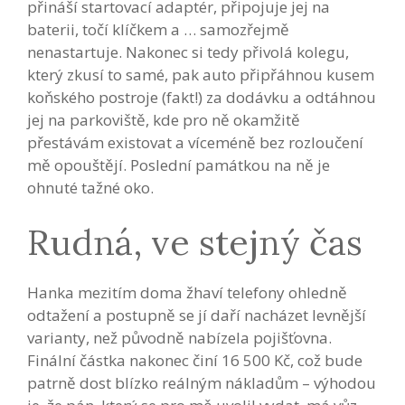
přináší startovací adaptér, připojuje jej na
baterii, točí klíčkem a … samozřejmě
nenastartuje. Nakonec si tedy přivolá kolegu,
který zkusí to samé, pak auto připřáhnou kusem
koňského postroje (fakt!) za dodávku a odtáhnou
jej na parkoviště, kde pro ně okamžitě
přestávám existovat a víceméně bez rozloučení
mě opouštějí. Poslední památkou na ně je
ohnuté tažné oko.
Rudná, ve stejný čas
Hanka mezitím doma žhaví telefony ohledně
odtažení a postupně se jí daří nacházet levnější
varianty, než původně nabízela pojišťovna.
Finální částka nakonec činí 16 500 Kč, což bude
patrně dost blízko reálným nákladům – výhodou