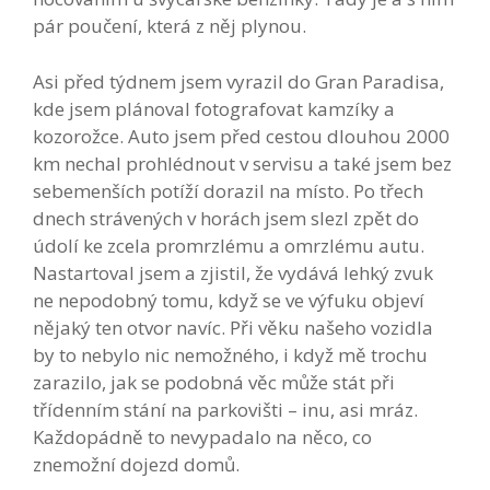
pár poučení, která z něj plynou.
Asi před týdnem jsem vyrazil do Gran Paradisa,
kde jsem plánoval fotografovat kamzíky a
kozorožce. Auto jsem před cestou dlouhou 2000
km nechal prohlédnout v servisu a také jsem bez
sebemenších potíží dorazil na místo. Po třech
dnech strávených v horách jsem slezl zpět do
údolí ke zcela promrzlému a omrzlému autu.
Nastartoval jsem a zjistil, že vydává lehký zvuk
ne nepodobný tomu, když se ve výfuku objeví
nějaký ten otvor navíc. Při věku našeho vozidla
by to nebylo nic nemožného, i když mě trochu
zarazilo, jak se podobná věc může stát při
třídenním stání na parkovišti – inu, asi mráz.
Každopádně to nevypadalo na něco, co
znemožní dojezd domů.