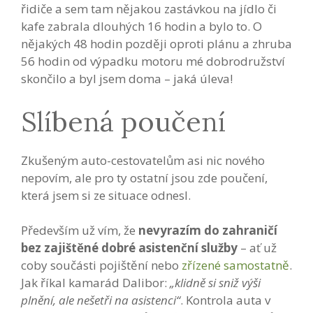
řidiče a sem tam nějakou zastávkou na jídlo či
kafe zabrala dlouhých 16 hodin a bylo to. O
nějakých 48 hodin později oproti plánu a zhruba
56 hodin od výpadku motoru mé dobrodružství
skončilo a byl jsem doma – jaká úleva!
Slíbená poučení
Zkušeným auto-cestovatelům asi nic nového
nepovím, ale pro ty ostatní jsou zde poučení,
která jsem si ze situace odnesl.
Především už vím, že
nevyrazím do zahraničí
bez zajištěné dobré asistenční služby
– ať už
coby součásti pojištění nebo
zřízené samostatně
.
Jak říkal kamarád Dalibor:
„klidně si sniž výši
plnění, ale nešetři na asistenci“
. Kontrola auta v