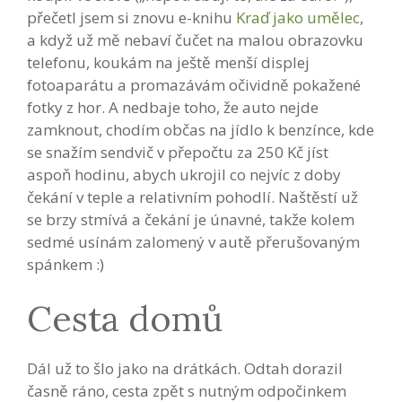
přečetl jsem si znovu e-knihu
Kraď jako umělec
,
a když už mě nebaví čučet na malou obrazovku
telefonu, koukám na ještě menší displej
fotoaparátu a promazávám očividně pokažené
fotky z hor. A nedbaje toho, že auto nejde
zamknout, chodím občas na jídlo k benzínce, kde
se snažím sendvič v přepočtu za 250 Kč jíst
aspoň hodinu, abych ukrojil co nejvíc z doby
čekání v teple a relativním pohodlí. Naštěstí už
se brzy stmívá a čekání je únavné, takže kolem
sedmé usínám zalomený v autě přerušovaným
spánkem :)
Cesta domů
Dál už to šlo jako na drátkách. Odtah dorazil
časně ráno, cesta zpět s nutným odpočinkem