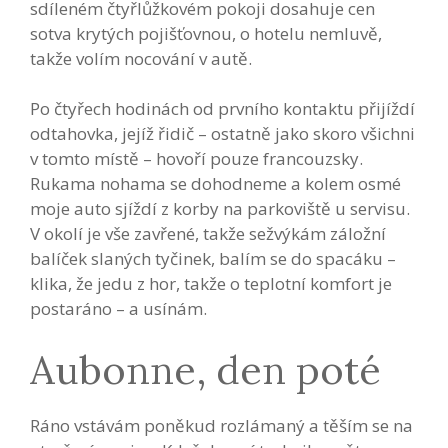
sdíleném čtyřlůžkovém pokoji dosahuje cen
sotva krytých pojišťovnou, o hotelu nemluvě,
takže volím nocování v autě.
Po čtyřech hodinách od prvního kontaktu přijíždí
odtahovka, jejíž řidič – ostatně jako skoro všichni
v tomto místě – hovoří pouze francouzsky.
Rukama nohama se dohodneme a kolem osmé
moje auto sjíždí z korby na parkoviště u servisu.
V okolí je vše zavřené, takže sežvýkám záložní
balíček slaných tyčinek, balím se do spacáku –
klika, že jedu z hor, takže o teplotní komfort je
postaráno – a usínám.
Aubonne, den poté
Ráno vstávám poněkud rozlámaný a těším se na