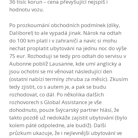
36 tisíc korun – cena převyšující nejspíš i
hodnotu vozu.
Po prozkoumání obchodních podmínek (díky,
Dalibore!) to ale vypadá jinak. Nárok na odtah
do 100 km platí i v zahraničí a navíc si mohu
nechat proplatit ubytování na jednu noc do výše
75 eur. Rozhoduji se tedy pro odtah do servisu v
Aubonne poblíž Lausanne, kde umí anglicky a
jsou ochotni se mi věnovat následující den
(ostatní nabízí termíny zhruba za měsíc). Zkusím
tedy zjistit, co s autem je, a pak se budu
rozhodovat, co dál. Po několika dalších
rozhovorech s Global Assistance je vše
dohodnuto, pouze švýcarský partner hlásí, že
takto pozdě už nedokáže zajistit ubytování (bylo
kolem páté odpoledne, ale budiž). Další
průzkum ukazuje, že i nejlevnější ubytování ve