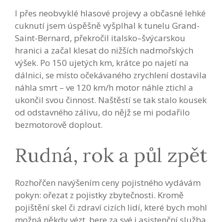
I přes neobvyklé hlasové projevy a občasné lehké
cuknutí jsem úspěšně vyšplhal k tunelu Grand-
Saint-Bernard, překročil italsko–švýcarskou
hranici a začal klesat do nižších nadmořských
výšek. Po 150 ujetých km, krátce po najetí na
dálnici, se místo očekávaného zrychlení dostavila
náhla smrt – ve 120 km/h motor náhle ztichl a
ukončil svou činnost. Naštěstí se tak stalo kousek
od odstavného zálivu, do nějž se mi podařilo
bezmotorově doplout.
Rudná, rok a půl zpět
Rozhořčen navýšením ceny pojistného vydávám
pokyn: ořezat z pojistky zbytečnosti. Kromě
pojištění skel či zdraví cizích lidí, které bych mohl
možná někdy vézt, bere za své i asistenční služba