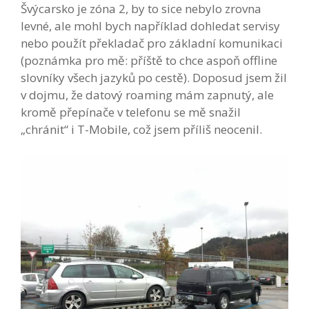
Švýcarsko je zóna 2, by to sice nebylo zrovna
levné, ale mohl bych například dohledat servisy
nebo použít překladač pro základní komunikaci
(poznámka pro mě: příště to chce aspoň offline
slovníky všech jazyků po cestě). Doposud jsem žil
v dojmu, že datový roaming mám zapnutý, ale
kromě přepínače v telefonu se mě snažil
„chránit“ i T-Mobile, což jsem příliš neocenil.