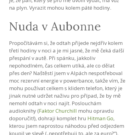
je, že pán, který se pro mě uvolil vydat, má vůz
na plyn. Vyrazit mohou kolem páté hodiny.
Nuda v Aubonne
Propočítávám si, že odtah přijede nejdřív kolem
třetí hodiny v noci a je mi jasné, že mě čeká další
přespání v autě. Při spánku, jakkoliv
nepohodlném, čas celkem utíká, ale co dělat
přes den? Naštěstí jsem v Alpách nespotřeboval
moc rezervní energie v powerbance, takže vím, že
mohu používat celkem s klidem telefon, který je
jinak nutné udržet naživu pro případ, že by mě
nemohl odtah v noci najít. Poslouchám
audioknihy (
Faktor Churchill
mohu opravdu
doporučit!), dohraji komplet hru
Hitman Go
,
kterou jsem naprostou náhodou před odjezdem
koupil ve slevě („nepotřebuji to, ale za euro?“),