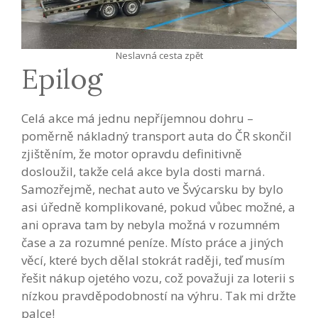
Neslavná cesta zpět
Epilog
Celá akce má jednu nepříjemnou dohru –
poměrně nákladný transport auta do ČR skončil
zjištěním, že motor opravdu definitivně
dosloužil, takže celá akce byla dosti marná.
Samozřejmě, nechat auto ve Švýcarsku by bylo
asi úředně komplikované, pokud vůbec možné, a
ani oprava tam by nebyla možná v rozumném
čase a za rozumné peníze. Místo práce a jiných
věcí, které bych dělal stokrát raději, teď musím
řešit nákup ojetého vozu, což považuji za loterii s
nízkou pravděpodobností na výhru. Tak mi držte
palce!