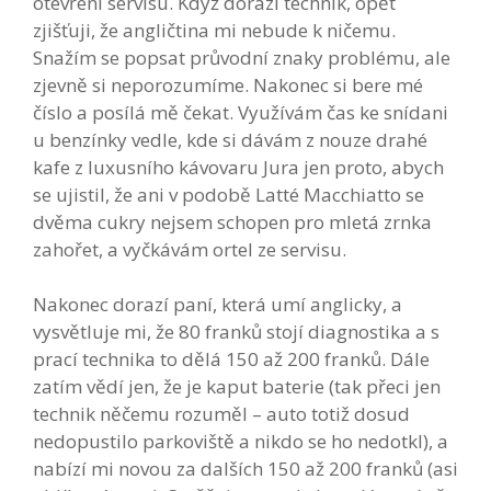
otevření servisu. Když dorazí technik, opět
zjišťuji, že angličtina mi nebude k ničemu.
Snažím se popsat průvodní znaky problému, ale
zjevně si neporozumíme. Nakonec si bere mé
číslo a posílá mě čekat. Využívám čas ke snídani
u benzínky vedle, kde si dávám z nouze drahé
kafe z luxusního kávovaru Jura jen proto, abych
se ujistil, že ani v podobě Latté Macchiatto se
dvěma cukry nejsem schopen pro mletá zrnka
zahořet, a vyčkávám ortel ze servisu.
Nakonec dorazí paní, která umí anglicky, a
vysvětluje mi, že 80 franků stojí diagnostika a s
prací technika to dělá 150 až 200 franků. Dále
zatím vědí jen, že je kaput baterie (tak přeci jen
technik něčemu rozuměl – auto totiž dosud
nedopustilo parkoviště a nikdo se ho nedotkl), a
nabízí mi novou za dalších 150 až 200 franků (asi