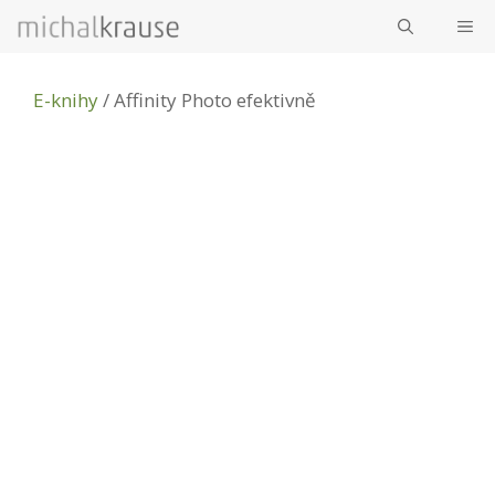
Přeskočit
ME
na
obsah
E-knihy
/ Affinity Photo efektivně