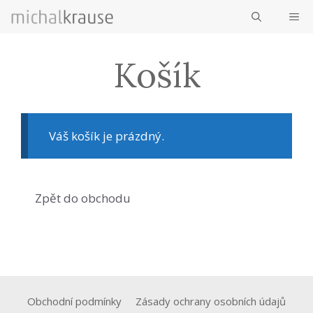
Přeskočit
ME
na
obsah
Košík
Váš košík je prázdný.
Zpět do obchodu
Obchodní podmínky
Zásady ochrany osobních údajů