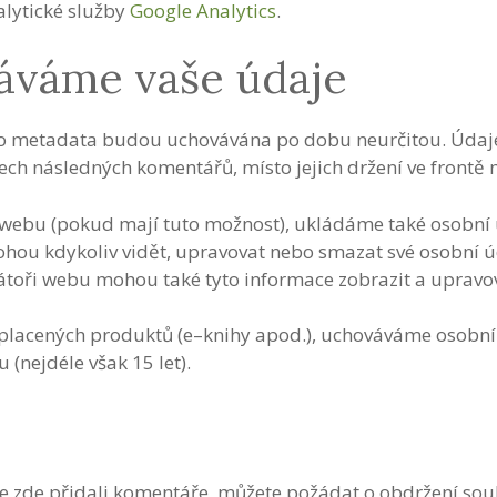
lytické služby
Google Analytics
.
áváme vaše údaje
ho metadata budou uchovávána po dobu neurčitou. Údaj
ech následných komentářů, místo jejich držení ve frontě
mto webu (pokud mají tuto možnost), ukládáme také osobní 
mohou kdykoliv vidět, upravovat nebo smazat své osobní 
rátoři webu mohou také tyto informace zobrazit a upravo
ý z placených produktů (e–knihy apod.), uchováváme osob
 (nejdéle však 15 let).
 zde přidali komentáře, můžete požádat o obdržení sou