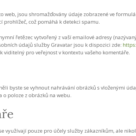
nto web, jsou shromažďovány údaje zobrazené ve formulář
ící prohlížeč, což pomáhá k detekci spamu.
mní řetězec vytvořený z vaší emailové adresy (nazývaný ta
obních údajů služby Gravatar jsou k dispozici zde:
https
k viditelný pro veřejnost v kontextu vašeho komentáře.
ěli byste se vyhnout nahrávání obrázků s vloženými údaj
a o poloze z obrázků na webu.
áře
 využívají pouze pro účely služby zákazníkům, ale nikol