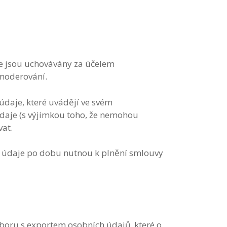
e jsou uchovávány za účelem
 moderování.
údaje, které uvádějí ve svém
údaje (s výjimkou toho, že nemohou
vat.
ní údaje po dobu nutnou k plnění smlouvy
boru s exportem osobních údajů, které o