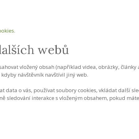
ookies
.
dalších webů
hovat vložený obsah (například videa, obrázky, články a
kdyby návštěvník navštívil jiný web.
ata o vás, používat soubory cookies, vkládat další sledo
tně sledování interakce s vloženým obsahem, pokud máte