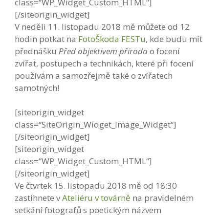
class=“WP_Widget_Custom_HTML“]
[/siteorigin_widget]
V neděli 11. listopadu 2018 mě můžete od 12
hodin potkat na
FotoŠkoda FESTu
, kde budu mít
přednášku
Před objektivem příroda
o focení
zvířat, postupech a technikách, které při focení
používám a samozřejmě také o zvířatech
samotných!
[siteorigin_widget
class=“SiteOrigin_Widget_Image_Widget“]
[/siteorigin_widget]
[siteorigin_widget
class=“WP_Widget_Custom_HTML“]
[/siteorigin_widget]
Ve čtvrtek 15. listopadu 2018 mě od 18:30
zastihnete v
Ateliéru v továrně
na pravidelném
setkání fotografů s poetickým názvem