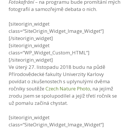
Fotokafrání
– na programu bude promítání mých
fotografií a samozřejmě debata o nich.
[siteorigin_widget
class=“SiteOrigin_Widget_Image_Widget“]
[/siteorigin_widget]
[siteorigin_widget
class=“WP_Widget_Custom_HTML“]
[/siteorigin_widget]
Ve úterý 27. listopadu 2018 budu na půdě
Přírodovědecké fakulty Univerzity Karlovy
povídat o zkušenostech s uplynulými dvěma
ročníky soutěže
Czech Nature Photo
, na jejímž
zrodu jsem se spolupodílel a jejíž třetí ročník se
už pomalu začíná chystat.
[siteorigin_widget
class=“SiteOrigin_Widget_Image_Widget“]