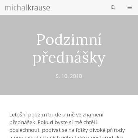
Přeskočit
ME
na
obsah
Podzimní
přednášky
5. 10. 2018
Letošní podzim bude u mě ve znamení
přednášek. Pokud byste si mě chtěli
poslechnout, podívat se na fotky divoké přírody
a popovídat si o nich nebo také o postprodukci