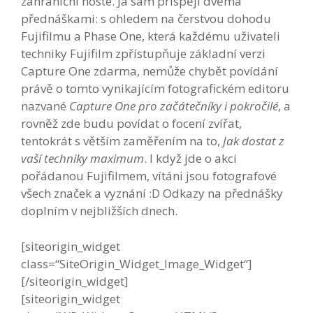
zahraniční hosté. Já sám přispěji dvěma
přednáškami: s ohledem na čerstvou dohodu
Fujifilmu a Phase One, která každému uživateli
techniky Fujifilm zpřístupňuje základní verzi
Capture One zdarma, nemůže chybět povídání
právě o tomto vynikajícím fotografickém editoru
nazvané
Capture One pro začátečníky i pokročilé
, a
rovněž zde budu povídat o focení zvířat,
tentokrát s větším zaměřením na to,
Jak dostat z
vaší techniky maximum
. I když jde o akci
pořádanou Fujifilmem, vítáni jsou fotografové
všech značek a vyznání :D Odkazy na přednášky
doplním v nejbližších dnech.
[siteorigin_widget
class=“SiteOrigin_Widget_Image_Widget“]
[/siteorigin_widget]
[siteorigin_widget