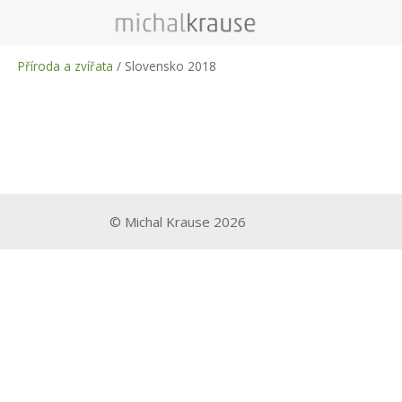
Přeskočit
na
obsah
Příroda a zvířata
/
Slovensko 2018
© Michal Krause 2026